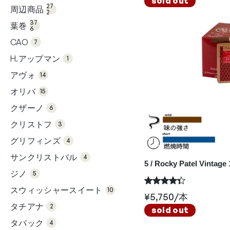
sold out
2個
品
27
周辺商品
の
2
37
商
6個
品
37
葉巻
の
6
商
7個
品
の
CAO
7
商
1個
品
の
H.アップマン
1
商
14
品
個
アヴォ
の
14
15
商
個
品
オリバ
の
15
商
6個
品
の
クザーノ
6
商
3個
品
の
クリストフ
3
商
4個
品
の
グリフィンズ
4
商
4個
品
の
サンクリストバル
4
商
5 / Rocky Patel Vintage
5個
品
の
ジノ
5
商
10
品
個
スウィッシャースイート
の
10
¥
5,750
/本
商
2個
品
の
タチアナ
2
商
sold out
4個
品
の
タバック
4
商
6個