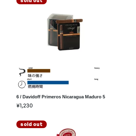
sold out
6 / Davidoff Primeros Nicaragua Maduro 5
¥
1,230
sold out