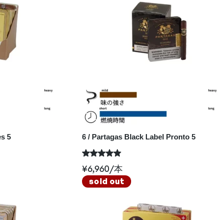
s 5
6 / Partagas Black Label Pronto 5
¥
6,960
/本
sold out