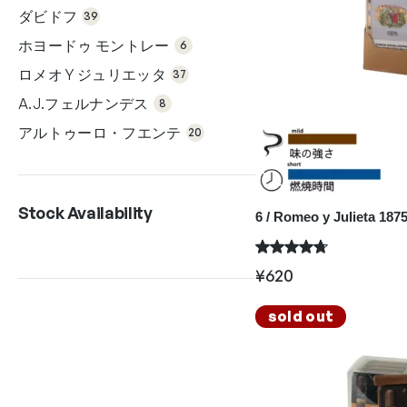
個
品
ダビドフ
の
39
商
6個
品
の
ホヨードゥ モントレー
6
商
37
品
個
ロメオ Y ジュリエッタ
の
37
商
8個
品
の
A.J.フェルナンデス
8
商
20
品
個
アルトゥーロ・フエンテ
の
20
商
品
Stock Availability
6 / Romeo y Julieta 18
¥
620
sold out