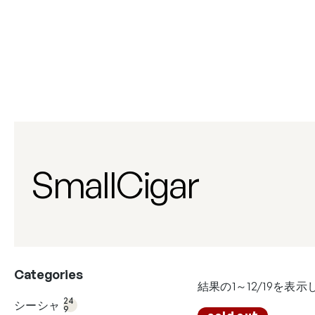
内
容
を
ス
キ
ッ
プ
SmallCigar
Categories
結果の1～12/19を表
24
9個
24
シーシャ
の
9
27
商