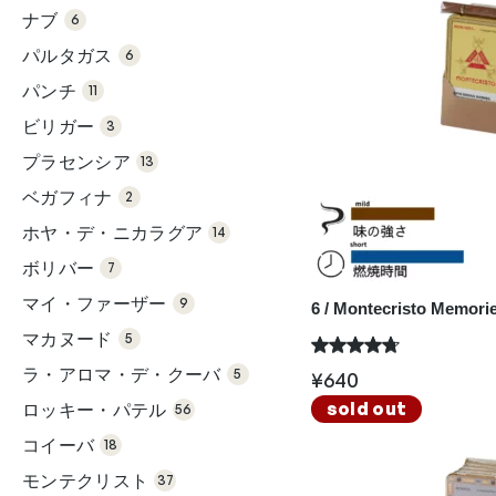
品
の
ナブ
6
商
6個
品
の
パルタガス
6
商
11個
品
の
パンチ
11
商
3個
品
の
ビリガー
3
商
13
品
個
プラセンシア
の
13
商
2個
品
の
ベガフィナ
2
商
14
品
個
ホヤ・デ・ニカラグア
の
14
商
7個
品
の
ボリバー
7
商
9個
品
の
マイ・ファーザー
9
6 / Montecristo Memorie
商
5個
品
の
マカヌード
5
商
5個
品
の
ラ・アロマ・デ・クーバ
5
¥
640
商
56
品
個
sold out
ロッキー・パテル
の
56
18
商
個
品
コイーバ
の
18
37
商
個
品
モンテクリスト
の
37
39
商