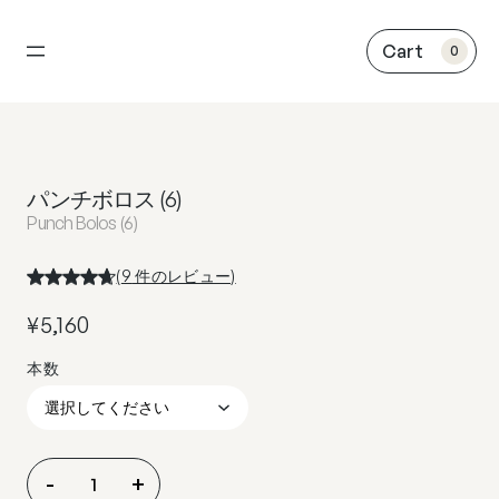
内
容
0
を
ス
キ
ッ
プ
パンチボロス (6)
Punch Bolos (6)
(
9
件のレビュー)
¥
5,160
パ
-
+
ン