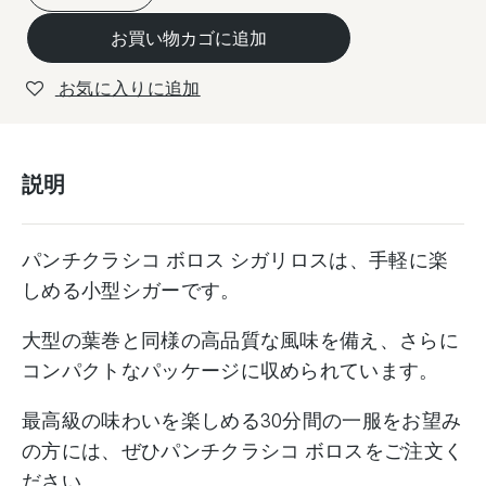
チ
お買い物カゴに追加
ボ
ロ
お気に入りに追加
ス
(6)
/
説明
Punch
Bolos
(6)
パンチクラシコ ボロス シガリロスは、手軽に楽
個
しめる小型シガーです。
大型の葉巻と同様の高品質な風味を備え、さらに
コンパクトなパッケージに収められています。
最高級の味わいを楽しめる30分間の一服をお望み
の方には、ぜひパンチクラシコ ボロスをご注文く
ださい。