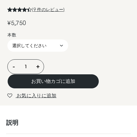
(
9
件のレビュー)
¥
5,750
5
-
+
/
Rocky
お買い物カゴに追加
Patel
Vintage
お気に入りに追加
1990
Juniors
10
説明
個