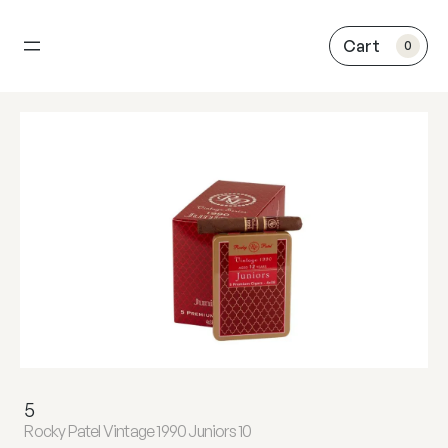
内
容
0
を
ス
キ
ッ
プ
5
Rocky Patel Vintage 1990 Juniors 10