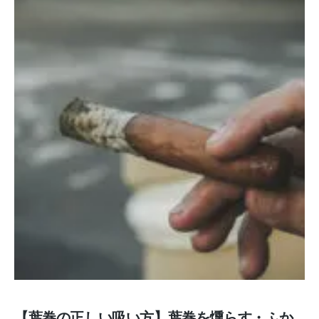
【葉巻の正しい吸い方】葉巻を燻らす・ふか