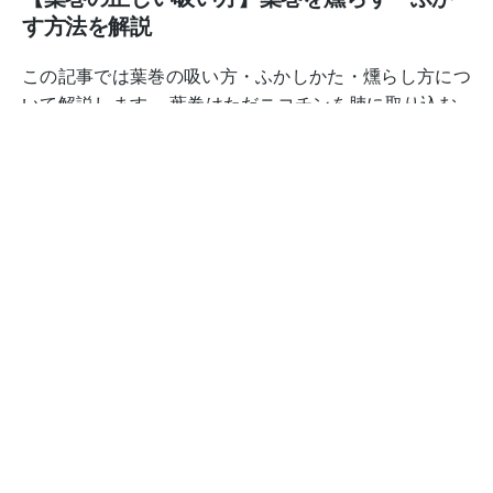
す方法を解説
この記事では葉巻の吸い方・ふかしかた・燻らし方につ
いて解説します。 葉巻はただニコチンを肺に取り込む
ことが目的ではなく、口の中で煙の風味を味わうことを
目的としているため、タバコと違った特有の「葉巻の吸
い方」があります。 […]
Continue Reading