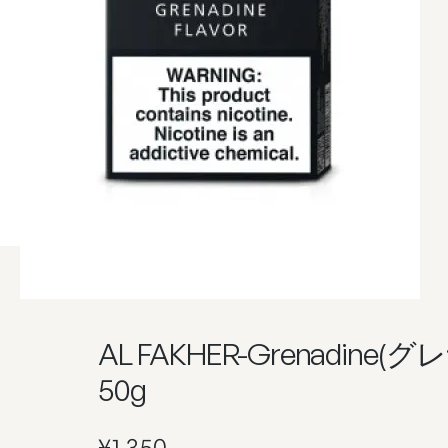
AL FAKHER-Grenadine
50g
¥
1,350