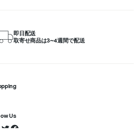
即日配送
取寄せ商品は3~4週間で配送
opping
low Us
Twitter
Facebook