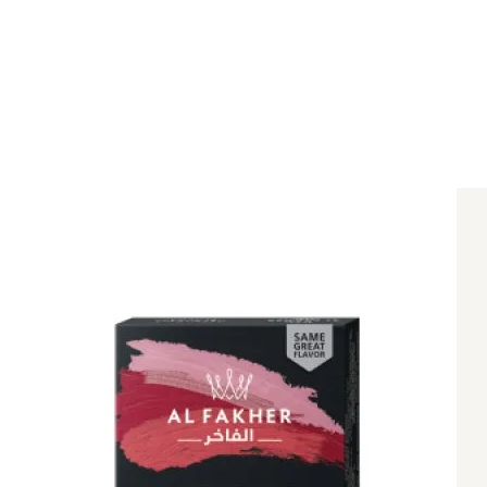
内
容
を
ス
キ
ッ
プ