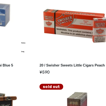
i Blue 5
20 / Swisher Sweets Little Cigars Peach
¥
590
sold out