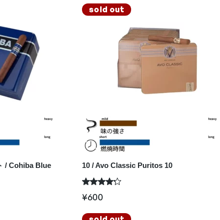
sold out
Cohiba Blue
10 / Avo Classic Puritos 10
¥
600
sold out