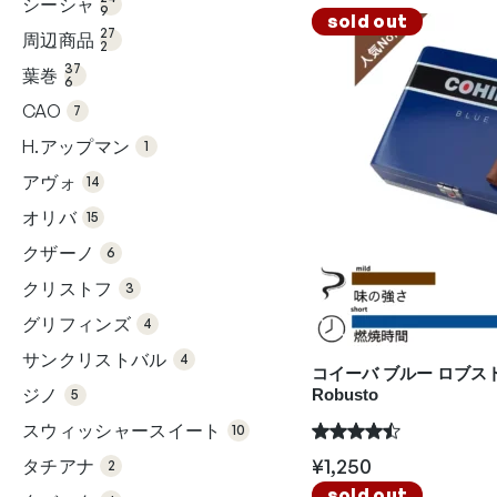
シーシャ
の
9
27
商
sold out
2個
品
27
周辺商品
の
2
37
商
6個
品
37
葉巻
の
6
商
7個
品
の
CAO
7
商
1個
品
の
H.アップマン
1
商
14
品
個
アヴォ
の
14
15
商
個
品
オリバ
の
15
商
6個
品
の
クザーノ
6
商
3個
品
の
クリストフ
3
商
4個
品
の
グリフィンズ
4
商
4個
品
の
サンクリストバル
4
商
コイーバ ブルー ロブスト / 
5個
品
の
ジノ
Robusto
5
商
10
品
個
スウィッシャースイート
の
10
商
2個
品
の
¥
1,250
タチアナ
2
商
4個
品
sold out
の