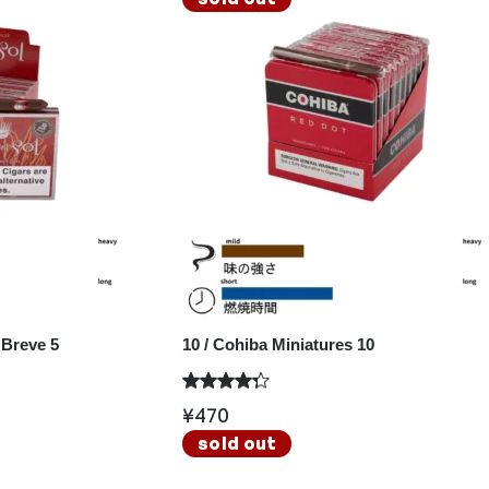
 Breve 5
10 / Cohiba Miniatures 10
¥
470
sold out