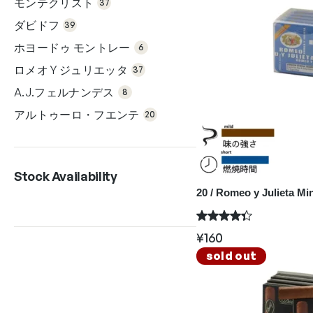
モンテクリスト
の
37
39
商
個
品
ダビドフ
の
39
商
6個
品
の
ホヨードゥ モントレー
6
商
37
品
個
ロメオ Y ジュリエッタ
の
37
商
8個
品
の
A.J.フェルナンデス
8
商
20
品
個
アルトゥーロ・フエンテ
の
20
商
品
Stock Availability
20 / Romeo y Julieta Min
¥
160
sold out