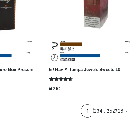
Toro Box Press 5
5 / Hav-A-Tampa Jewels Sweets 10
¥
210
1
2
3
4
…
26
27
28
→