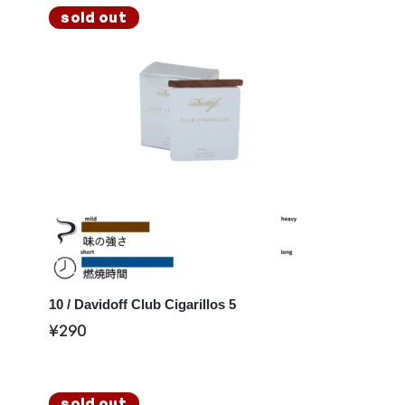
sold out
10 / Davidoff Club Cigarillos 5
¥
290
sold out