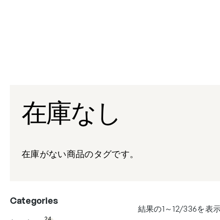
内
容
を
ス
キ
ッ
プ
在庫なし
在庫がない商品のタグです。
Categories
結果の1～12/336を
24
9個
24