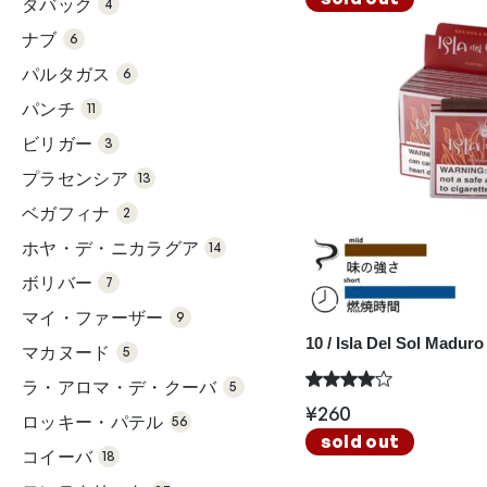
タバック
4
商
6個
品
の
ナブ
6
商
6個
品
の
パルタガス
6
商
11個
品
の
パンチ
11
商
3個
品
の
ビリガー
3
商
13
品
個
プラセンシア
の
13
商
2個
品
の
ベガフィナ
2
商
14
品
個
ホヤ・デ・ニカラグア
の
14
商
7個
品
の
ボリバー
7
商
9個
品
の
マイ・ファーザー
9
商
5個
品
10 / Isla Del Sol Maduro
の
マカヌード
5
商
5個
品
の
ラ・アロマ・デ・クーバ
5
商
56
品
個
¥
260
ロッキー・パテル
の
56
18
商
sold out
個
品
コイーバ
の
18
37
商
個
品