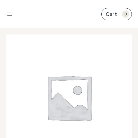
内
容
0
を
ス
キ
ッ
プ