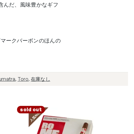
含んだ、風味豊かなギフ
ズマークバーボンのほんの
umatra
,
Toro
,
在庫なし
sold out