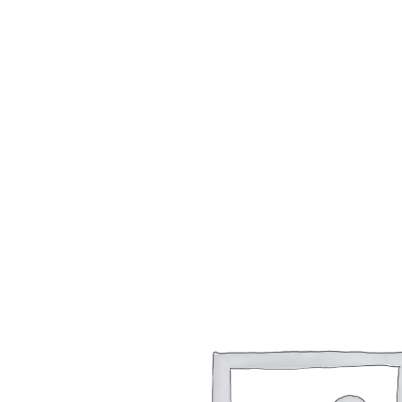
内
容
を
ス
キ
ッ
プ