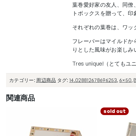
葉巻愛好家の友人、同僚
トボックスを贈って、印
それぞれの葉巻は、ワッ
フレーバーはマイルドか
りとした風味がお楽しみ
Tres unique!（とて
カテゴリー:
周辺商品
タグ:
14.028812678696253
,
6×50
,
関連商品
sold out