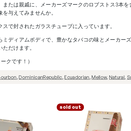
、または親戚に、メーカーズマークのロブストス3本を
象を与えてみませんか。
クスで封されたガラスチューブに入っています。
らミディアムボディで、豊かなタバコの味とメーカー
いただけます。
もユニークです！）
Bourbon
,
DominicanRepublic
,
Ecuadorian
,
Mellow
,
Natural
,
S
sold out