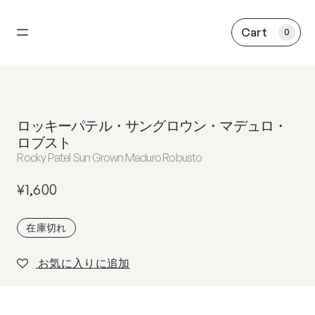
内
容
0
を
ス
キ
ッ
プ
ロッキーパテル・サングロウン・マデュロ・
ロブスト
Rocky Patel Sun Grown Maduro Robusto
¥
1,600
在庫切れ
お気に入りに追加