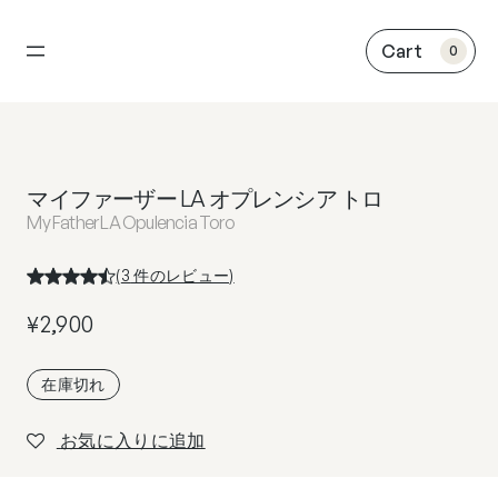
内
容
0
を
ス
キ
ッ
プ
マイファーザー LA オプレンシア トロ
My Father LA Opulencia Toro
(
3
件のレビュー)
¥
2,900
在庫切れ
お気に入りに追加