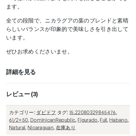
ます。
Nicaragua
Diadema
全ての段階で、ニカラグアの葉のブレンドと素晴
BXP
らしいバランスが印象的で美味しさを引き出して
個
います。
ぜひお求めくださいませ。
詳細を見る
レビュー (3)
カテゴリー:
ダビドフ
タグ:
15.22080329845476
,
61/2×50
,
DominicanRepublic
,
Figurado
,
Full
,
Habano
,
Natural
,
Nicaraguan
,
在庫あり