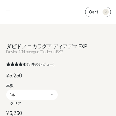
内
容
0
を
ス
キ
ッ
プ
ダビドフ ニカラグア ディアデマ BXP
Davidoff Nicaragua Diadema BXP
(
3
件のレビュー)
¥
5,250
クリア
¥
5,250