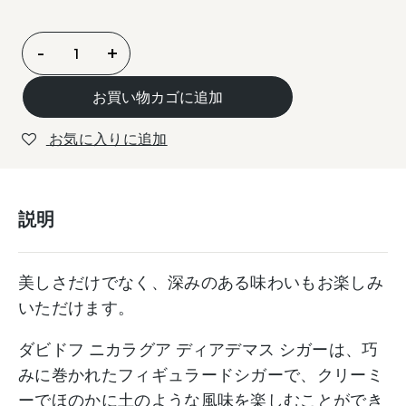
ダ
-
+
ビ
ド
お買い物カゴに追加
フ
ニ
お気に入りに追加
カ
ラ
グ
説明
ア
デ
ィ
美しさだけでなく、深みのある味わいもお楽しみ
ア
いただけます。
デ
マ
ダビドフ ニカラグア ディアデマス シガーは、巧
BXP
みに巻かれたフィギュラードシガーで、クリーミ
/
ーでほのかに土のような風味を楽しむことができ
Davidoff