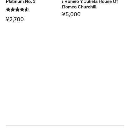
Platinum No. 3
/ Romeo Y Julieta House Of
Romeo Churchill
¥
5,000
¥
2,700