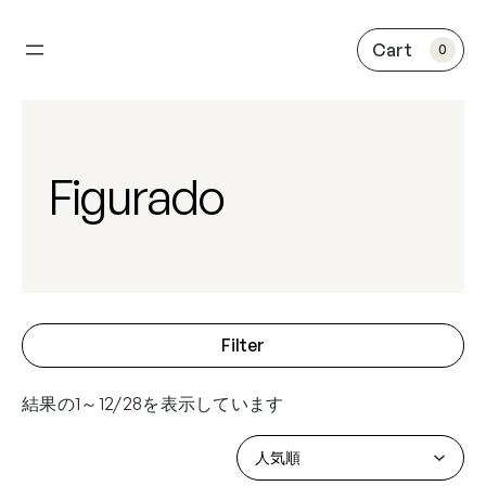
内
容
0
を
ス
キ
ッ
プ
Figurado
Filter
結果の1～12/28を表示しています