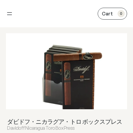
内
容
0
を
ス
キ
ッ
プ
ダビドフ・ニカラグア・トロ ボックスプレス
Davidoff Nicaragua Toro Box Press