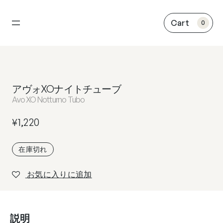
内
容
0
を
ス
キ
ッ
プ
アヴォXOナイトチューブ
Avo XO Notturno Tubo
¥
1,220
在庫切れ
お気に入りに追加
説明