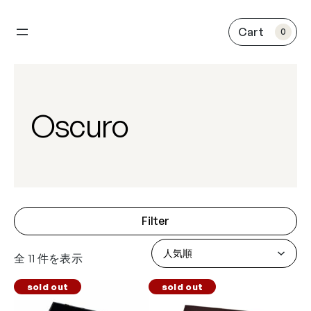
内
容
0
を
ス
キ
ッ
プ
Oscuro
Filter
全 11 件を表示
sold out
sold out