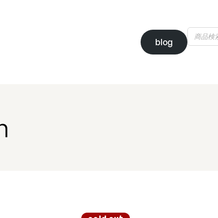
blog
n