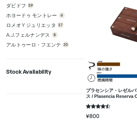
個
品
ダビドフ
の
39
商
6個
品
の
ホヨードゥ モントレー
6
商
37
品
個
ロメオ Y ジュリエッタ
の
37
商
8個
品
の
A.J.フェルナンデス
8
商
20
品
個
アルトゥーロ・フエンテ
の
20
商
品
Stock Availability
プラセンシア・レゼルバ
ス / Plasencia Reserva O
¥
800