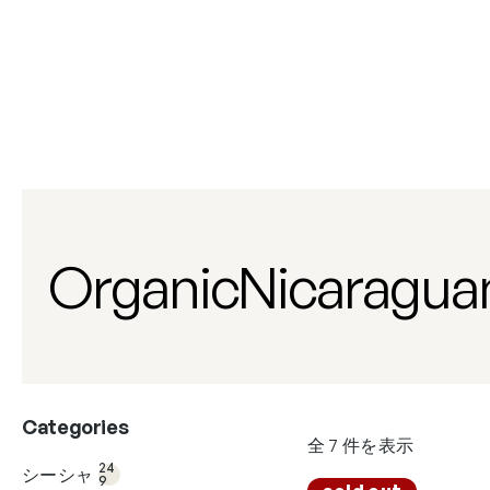
内
容
を
ス
キ
ッ
プ
OrganicNicaragua
Categories
全 7 件を表示
24
9個
24
シーシャ
の
9
27
商