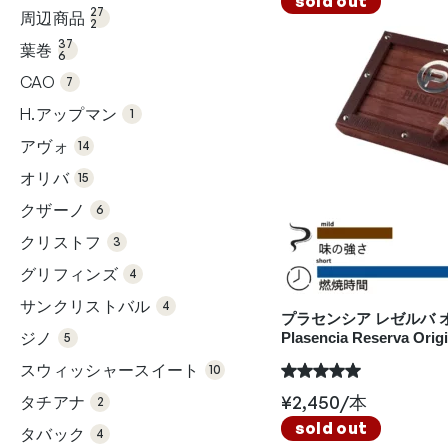
sold out
2個
品
27
周辺商品
の
2
37
商
6個
品
37
葉巻
の
6
商
7個
品
の
CAO
7
商
1個
品
の
H.アップマン
1
商
14
品
個
アヴォ
の
14
15
商
個
品
オリバ
の
15
商
6個
品
の
クザーノ
6
商
3個
品
の
クリストフ
3
商
4個
品
の
グリフィンズ
4
商
4個
品
の
サンクリストバル
4
商
プラセンシア レゼルバ オ
5個
品
の
ジノ
Plasencia Reserva Origi
5
商
10
品
個
スウィッシャースイート
の
10
商
2個
品
の
¥
2,450
/本
タチアナ
2
商
4個
品
sold out
の
タバック
4
商
6個