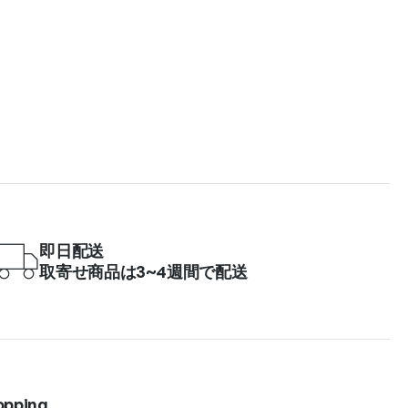
即日配送
取寄せ商品は3~4週間で配送
opping