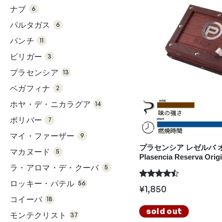
品
の
ナブ
6
商
6個
品
の
パルタガス
6
商
11個
品
の
パンチ
11
商
3個
品
の
ビリガー
3
商
13
品
個
プラセンシア
の
13
商
2個
品
の
ベガフィナ
2
商
14
品
個
ホヤ・デ・ニカラグア
の
14
商
7個
品
の
ボリバー
7
商
9個
品
の
マイ・ファーザー
9
商
5個
品
プラセンシア レゼルバ オ
の
マカヌード
5
商
Plasencia Reserva Orig
5個
品
の
ラ・アロマ・デ・クーバ
5
商
56
品
個
ロッキー・パテル
の
56
18
¥
1,850
商
個
品
コイーバ
の
18
37
商
個
sold out
品
モンテクリスト
の
37
39
商