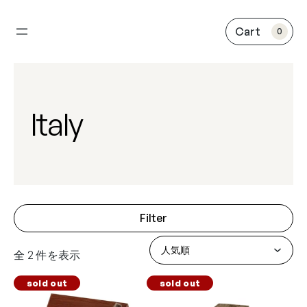
内
容
0
を
ス
キ
ッ
プ
Italy
Filter
全 2 件を表示
sold out
sold out