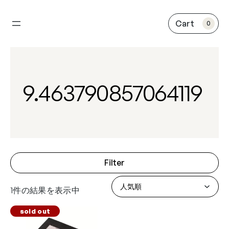
内
容
0
を
ス
キ
ッ
プ
9.463790857064119
Filter
1件の結果を表示中
sold out