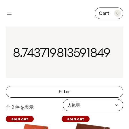
内
容
0
を
ス
キ
ッ
プ
8.743719813591849
Filter
全 2 件を表示
sold out
sold out