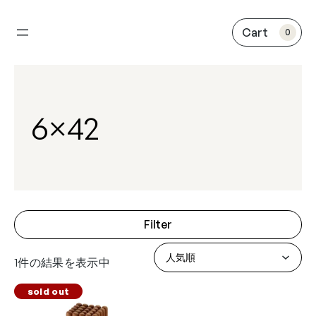
内
容
0
を
ス
キ
ッ
プ
6×42
Filter
1件の結果を表示中
sold out