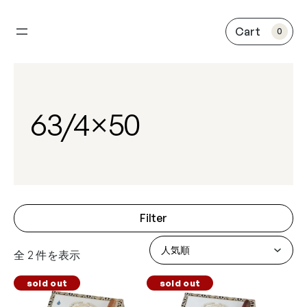
内
容
0
を
ス
キ
ッ
プ
63/4×50
Filter
全 2 件を表示
sold out
sold out