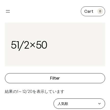
内
容
0
を
ス
キ
ッ
プ
51/2×50
Filter
結果の1～12/20を表示しています