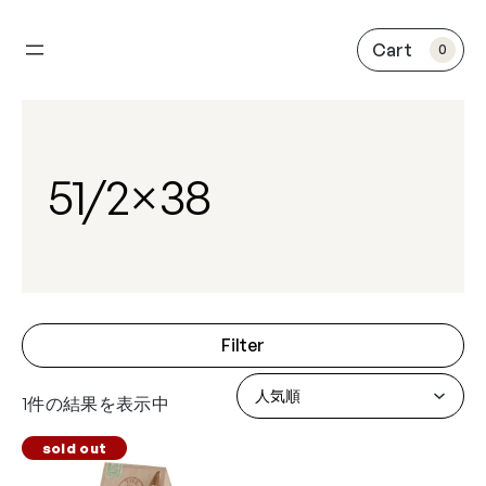
内
容
0
を
ス
キ
ッ
プ
51/2×38
Filter
1件の結果を表示中
sold out