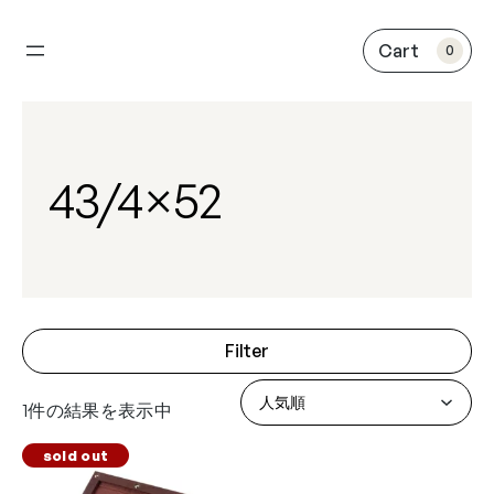
内
容
0
を
ス
キ
ッ
プ
43/4×52
Filter
1件の結果を表示中
sold out