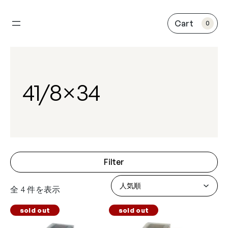
内
容
0
を
ス
キ
ッ
プ
41/8×34
Filter
全 4 件を表示
sold out
sold out