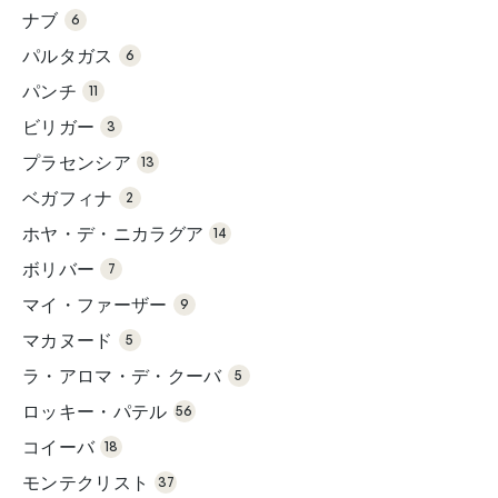
品
の
ナブ
6
商
6個
品
の
パルタガス
6
商
11個
品
の
パンチ
11
商
3個
品
の
ビリガー
3
商
13
品
個
プラセンシア
の
13
商
2個
品
の
ベガフィナ
2
商
14
品
個
ホヤ・デ・ニカラグア
の
14
商
7個
品
の
ボリバー
7
商
9個
品
の
マイ・ファーザー
9
商
5個
品
の
マカヌード
5
商
5個
品
の
ラ・アロマ・デ・クーバ
5
商
56
品
個
ロッキー・パテル
の
56
18
商
個
品
コイーバ
の
18
37
商
個
品
モンテクリスト
の
37
39
商