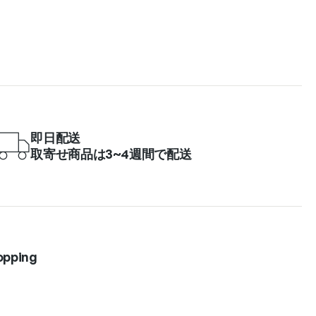
即日配送
取寄せ商品は3~4週間で配送
opping