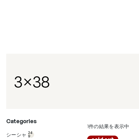
内
容
を
ス
キ
ッ
プ
3×38
Categories
1件の結果を表示中
24
9個
24
シーシャ
の
9
27
商