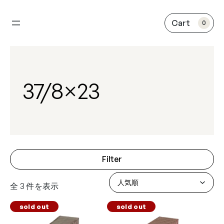
内
容
0
を
ス
キ
ッ
プ
37/8×23
Filter
全 3 件を表示
sold out
sold out