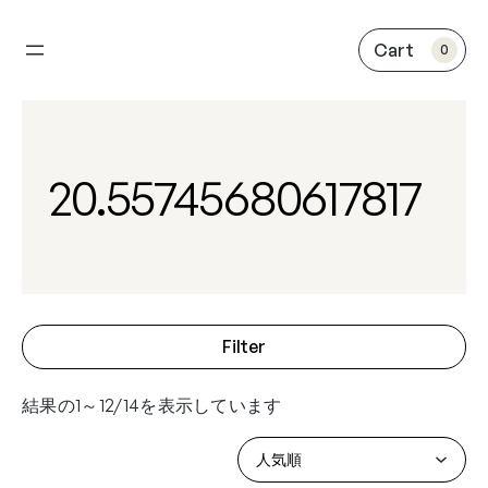
内
容
0
を
ス
キ
ッ
プ
20.55745680617817
Filter
結果の1～12/14を表示しています