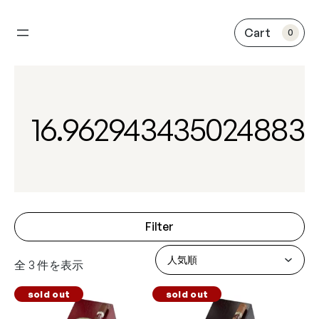
内
容
0
を
ス
キ
ッ
プ
16.962943435024883
Filter
全 3 件を表示
sold out
sold out