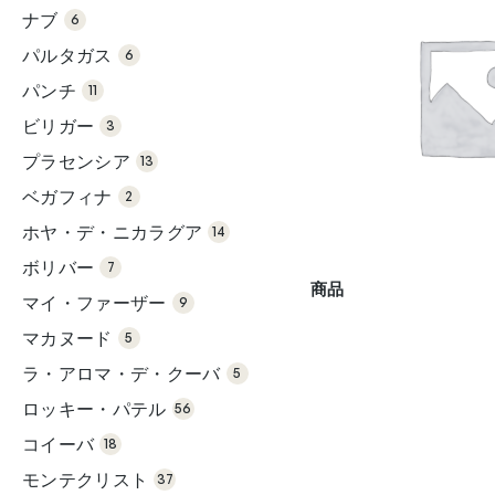
品
の
ナブ
6
商
6個
品
の
パルタガス
6
商
11個
品
の
パンチ
11
商
3個
品
の
ビリガー
3
商
13
品
個
プラセンシア
の
13
商
2個
品
の
ベガフィナ
2
商
14
品
個
ホヤ・デ・ニカラグア
の
14
商
7個
品
の
ボリバー
7
商
9個
品
商品
の
マイ・ファーザー
9
商
5個
品
の
マカヌード
5
商
5個
品
の
ラ・アロマ・デ・クーバ
5
商
56
品
個
ロッキー・パテル
の
56
18
商
個
品
コイーバ
の
18
37
商
個
品
モンテクリスト
の
37
39
商