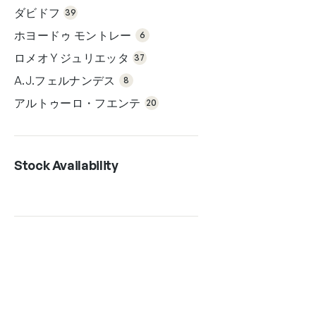
個
品
ダビドフ
の
39
商
6個
品
の
ホヨードゥ モントレー
6
商
37
品
個
ロメオ Y ジュリエッタ
の
37
商
8個
品
の
A.J.フェルナンデス
8
商
20
品
個
アルトゥーロ・フエンテ
の
20
商
品
Stock Availability