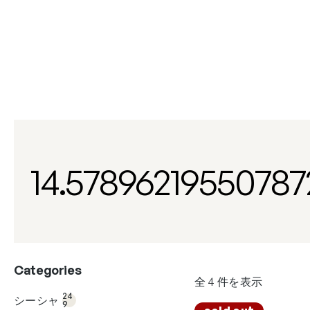
内
容
を
ス
キ
ッ
プ
14.57896219550787
Categories
全 4 件を表示
24
9個
24
シーシャ
の
9
27
商