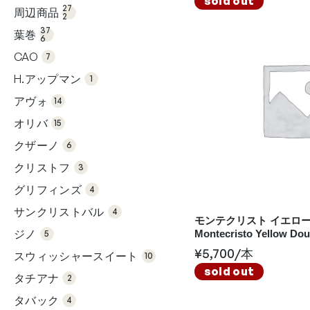
sold out
2個
品
27
周辺商品
の
2
37
商
6個
品
37
葉巻
の
6
商
7個
品
の
CAO
7
商
1個
品
の
H.アップマン
1
商
14
品
個
アヴォ
の
14
15
商
個
品
オリバ
の
15
商
6個
品
の
クザーノ
6
商
3個
品
の
クリストフ
3
商
4個
品
の
グリフィンズ
4
商
4個
品
の
サンクリストバル
4
商
モンテクリスト イエロー
5個
品
の
ジノ
Montecristo Yellow Do
5
商
10
品
個
¥
5,700
/本
スウィッシャースイート
の
10
商
2個
sold out
品
の
タチアナ
2
商
4個
品
の
タバック
4
商
6個