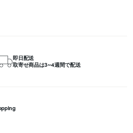
即日配送
取寄せ商品は3~4週間で配送
opping