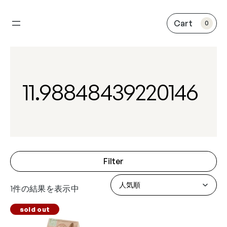
内
容
0
を
ス
キ
ッ
プ
11.98848439220146
Filter
1件の結果を表示中
sold out