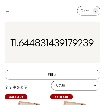
内
容
0
を
ス
キ
ッ
プ
11.644831439179239
Filter
全 2 件を表示
sold out
sold out