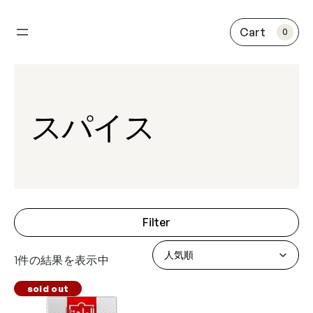
内
容
0
を
ス
キ
ッ
プ
スパイス
Filter
1件の結果を表示中
sold out