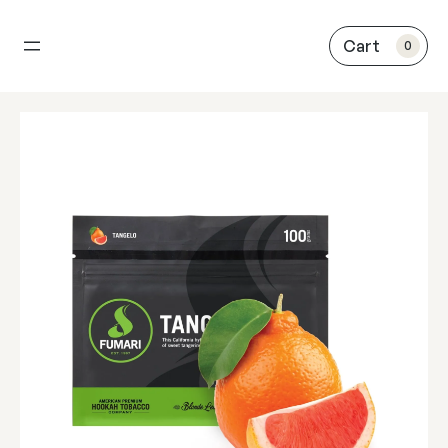
内
容
0
を
ス
キ
ッ
プ