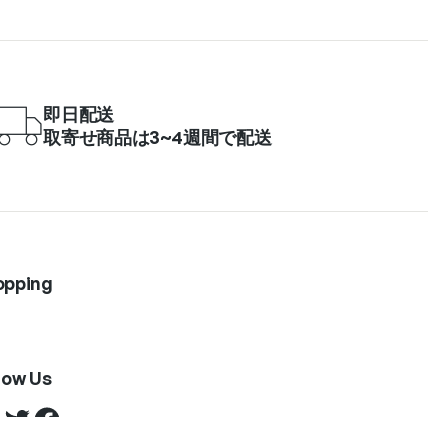
即日配送
取寄せ商品は3~4週間で配送
opping
low Us
Twitter
Facebook