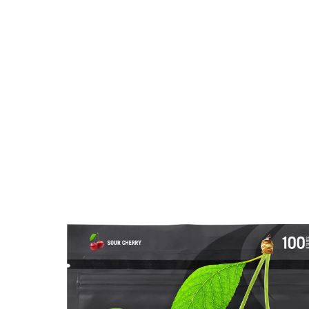
内
容
を
ス
キ
ッ
プ