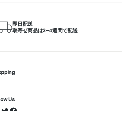
即日配送
取寄せ商品は3~4週間で配送
opping
low Us
Twitter
Facebook