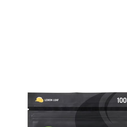
内
容
を
ス
キ
ッ
プ