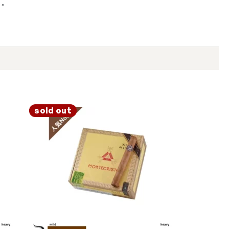
す。
sold out