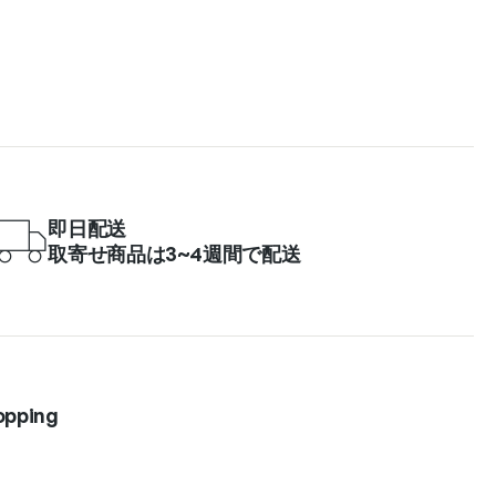
即日配送
取寄せ商品は3~4週間で配送
opping