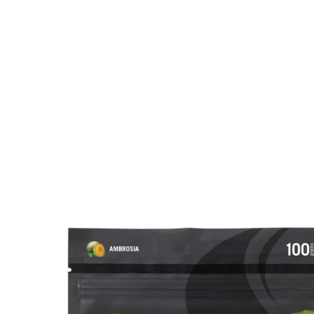
内
容
を
ス
キ
ッ
プ