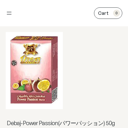
内
容
0
を
ス
キ
ッ
プ
Debaj-Power Passion(パワーパッション) 50g