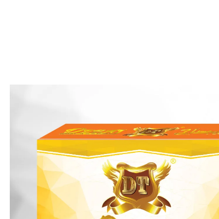
内
容
を
ス
キ
ッ
プ