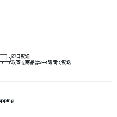
即日配送
取寄せ商品は3~4週間で配送
opping