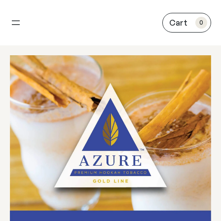
内
容
0
を
ス
キ
ッ
プ