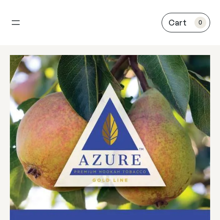
内
容
0
を
ス
キ
ッ
プ