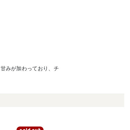
な甘みが加わっており、チ
。
sold out