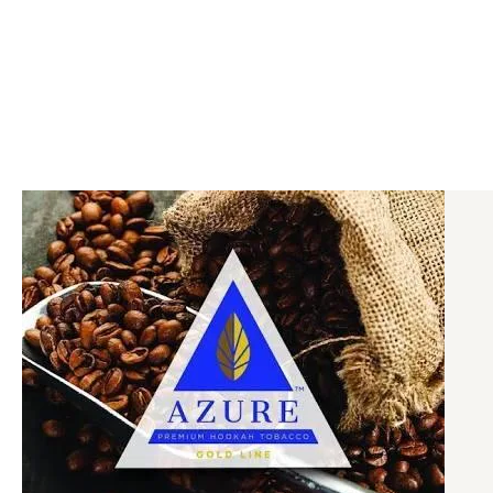
内
容
を
ス
キ
ッ
プ