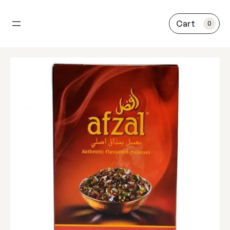
内
容
0
を
ス
キ
ッ
プ