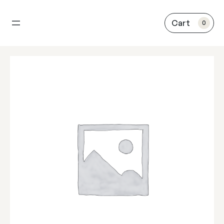
内
容
0
を
ス
キ
ッ
プ