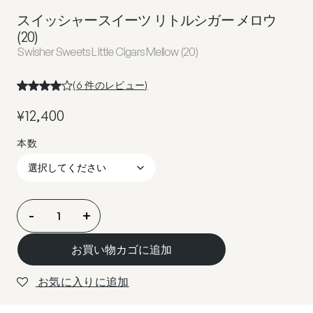
スイッシャースイーツ リトルシガー メロウ
(20)
Swisher Sweets Little Cigars Mellow (20)
(
6
件のレビュー)
¥
12,400
ス
-
+
イ
ッ
お買い物カゴに追加
シ
ャ
お気に入りに追加
ー
ス