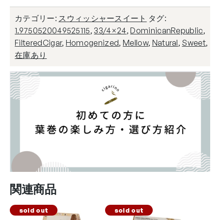
カテゴリー:
スウィッシャースイート
タグ:
1.9750520049525115
,
33/4×24
,
DominicanRepublic
,
FilteredCigar
,
Homogenized
,
Mellow
,
Natural
,
Sweet
,
在庫あり
関連商品
sold out
sold out