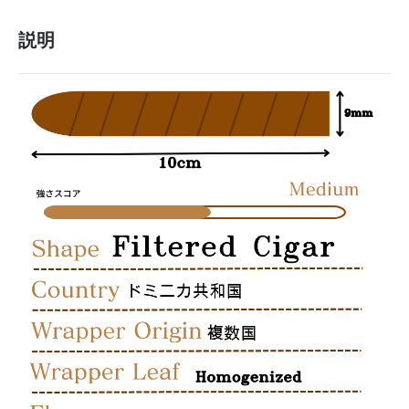
イ
説明
ー
ツ
リ
ト
ル
シ
ガ
ー
メ
ロ
ウ
(20)
/
Swisher
Sweets
Little