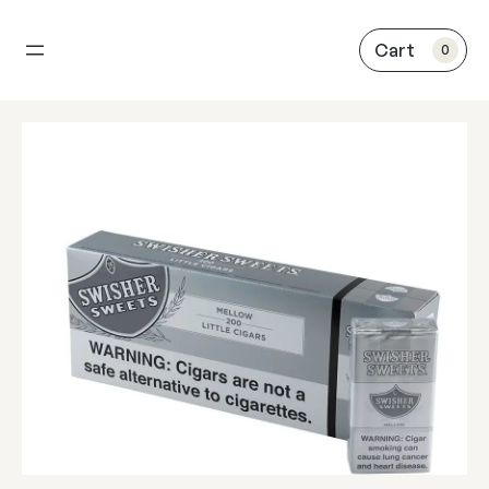
内
容
0
を
ス
キ
ッ
プ