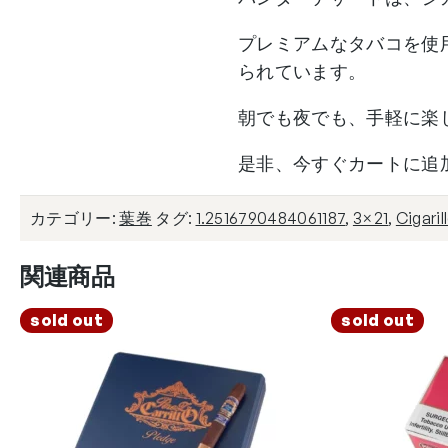
プレミアムなタバコを使
られています。
朝でも夜でも、手軽に楽
是非、今すぐカートに追
カテゴリー:
葉巻
タグ:
1.2516790484061187
,
3×21
,
Cigaril
関連商品
sold out
sold out