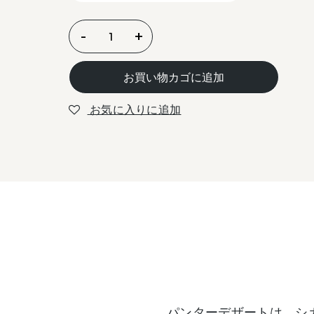
20
-
+
/
Panter
お買い物カゴに追加
Desert
10
お気に入りに追加
個
パンターデザートは、シ