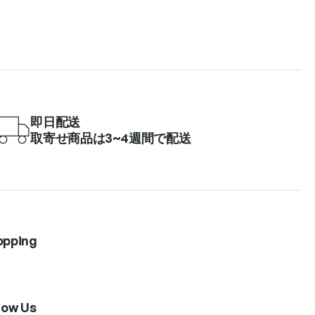
即日配送
取寄せ商品は3~4週間で配送
opping
low Us