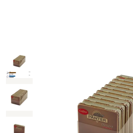
内
容
を
ス
キ
ッ
プ