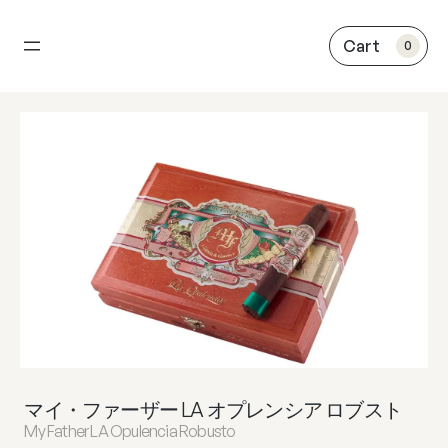
内
容
0
を
ス
キ
ッ
プ
マイ・ファーザー LA オプレンシア ロブスト
My Father LA Opulencia Robusto