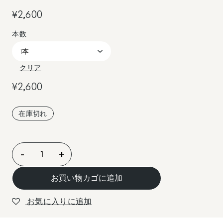
¥
2,600
クリア
¥
2,600
在庫切れ
マ
-
+
イ・
フ
お買い物カゴに追加
ァ
ー
お気に入りに追加
ザ
ー