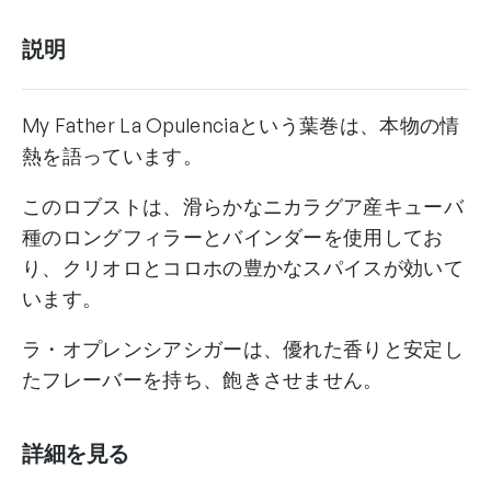
LA
説明
オ
プ
レ
My Father La Opulenciaという葉巻は、本物の情
ン
熱を語っています。
シ
ア
このロブストは、滑らかなニカラグア産キューバ
ロ
種のロングフィラーとバインダーを使用してお
ブ
り、クリオロとコロホの豊かなスパイスが効いて
ス
います。
ト
/
ラ・オプレンシアシガーは、優れた香りと安定し
My
たフレーバーを持ち、飽きさせません。
Father
LA
Opulencia
詳細を見る
Robusto