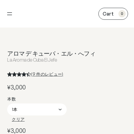
内
容
0
を
ス
キ
ッ
プ
アロマ デ キューバ・エル・へフィ
La Aroma de Cuba El Jefe
(
9
件のレビュー)
¥
3,000
クリア
¥
3,000