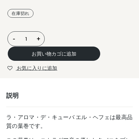
在庫切れ
ア
-
+
ロ
マ
お買い物カゴに追加
デ
キ
お気に入りに追加
ュ
ー
バ・
説明
エ
ル・
へ
ラ・アロマ・デ・キューバ エル・ヘフェは最高品
フ
質の葉巻です。
ィ
/