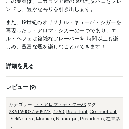
この葉巻は、ニカラグア産の優れたタバコをブレ
La
ンドし、豊かな香りを引き出します。
Aroma
de
また、19世紀のオリジナル・キューバ・シガーを
Cuba
再現したラ・アロマ・シガーの一つであり、エ
El
ル・ヘフェは複雑なフレーバーを1時間以上も楽
Jefe
しめ、豊富な煙を楽しむことができます！
個
詳細を見る
レビュー (9)
カテゴリー:
ラ・アロマ・デ・クーバ
タグ:
23.916518375815123
,
7×58
,
Broadleaf
,
Connecticut
,
DarkNatural
,
Medium
,
Nicaragua
,
Presidente
,
在庫あ
り