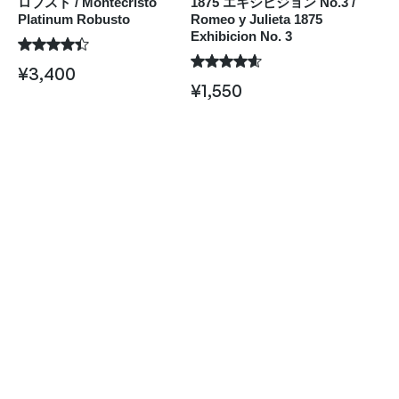
ロブスト / Montecristo
1875 エキシビジョン No.3 /
Platinum Robusto
Romeo y Julieta 1875
Exhibicion No. 3
¥
3,400
¥
1,550