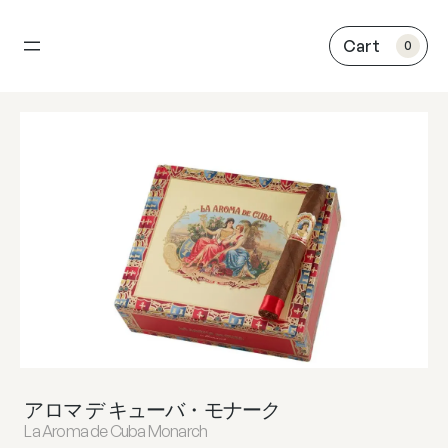
内
容
0
を
ス
キ
ッ
プ
アロマ デ キューバ・モナーク
La Aroma de Cuba Monarch