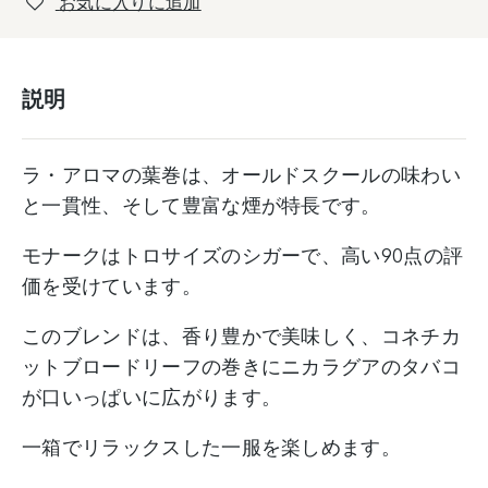
お気に入りに追加
ュ
ー
バ・
説明
モ
ナ
ー
ラ・アロマの葉巻は、オールドスクールの味わい
ク
と一貫性、そして豊富な煙が特長です。
/
La
モナークはトロサイズのシガーで、高い90点の評
Aroma
価を受けています。
de
Cuba
このブレンドは、香り豊かで美味しく、コネチカ
Monarch
ットブロードリーフの巻きにニカラグアのタバコ
個
が口いっぱいに広がります。
一箱でリラックスした一服を楽しめます。