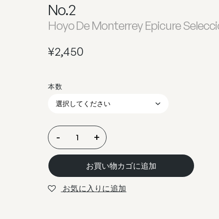
No.2
Hoyo De Monterrey Epicure Selecci
¥
2,450
オ
-
+
ヨ・
デ・
お買い物カゴに追加
モ
ン
お気に入りに追加
テ
レ
イ