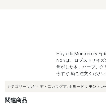
エ
ピ
キ
ュ
ア
No.2
/
Hoyo
De
Hoyo de Monterrery
Monterrey
No.2は、ロブストサイ
Epicure
焦がした木、ハーブ、ク
Seleccion
今すぐ1箱ご注文ください
No.
2
カテゴリー:
ホヤ・デ・ニカラグア
,
ホヨードゥ モントレ
個
関連商品